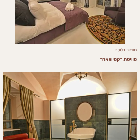
סוויטת דלוקס
סוויטת ״קסיופאה״