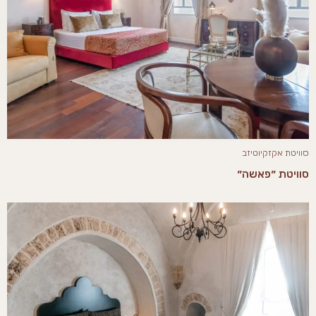
סוויטת אקזקיוטיזב
סוויטת ״פאשה״