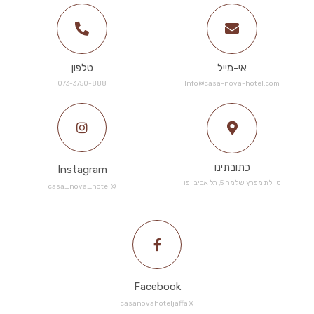
אי-מייל
טלפון
073-3750-888​
Info@casa-nova-hotel.com
כתובתינו
Instagram
טיילת מפרץ שלמה 5, תל אביב יפו
@casa_nova_hotel
Facebook
@casanovahoteljaffa