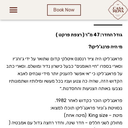
Book Now
סוויטת ג’וניור – פראנג’ליקו
גודל החדר: 47 מ”ר ( רצפת פרקט )
מי היה פרנג’ליקו?
פראנג׳ליקו היה צייר רנסנס איטלקי קדום שתואר על ידי ג׳ורג׳יו
וסארי בספרו ״חיי האומנים״ כבעל כישרון נדיר ומושלם. וסארי כתב
על פראנג׳ליקו כי ״אי אפשר להעניק יותר מידי שבחים לאבא
הקדוש הזה, שהיה כה צנוע ועניו בכל מעשיו ומילותיו ושתמונותיו
נצבעו באותה הצניעות והחסדנות.״
פראנג׳ליקו הוכר כקדוש לאחר 1982.
בסוויטת ג’וניור פראנג’ליקו תוכלו למצוא:
מיטת – King size (מיטה אחת)
מחולק לשני חללים – חדר שינה, וחדר רחצה גדול עם אמבטיה (